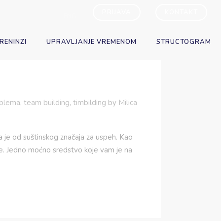
PRIJAVA
KONTAKT
ENG
RENINZI
UPRAVLJANJE VREMENOM
STRUCTOGRAM
oblema
,
team building
,
timbilding
by
Milica
e od suštinskog značaja za uspeh. Kao
je. Jedno moćno sredstvo koje vam je na