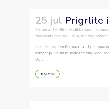
25 jul
Prigrlite 
Posted at 14:48h
in
Analitika podataka
,
budu
zaposlenih
,
rast preduzeća
,
trendovi tehnolo
Kako AI transformiše mala i srednja preduzec
kompanija. Međutim, mala i srednja preduzeć
što...
Read More