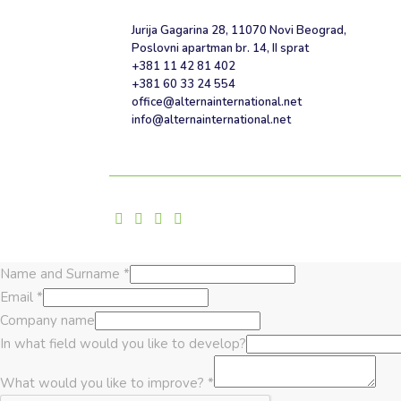
Jurija Gagarina 28, 11070 Novi Beograd,
Poslovni apartman br. 14, II sprat
+381 11 42 81 402
+381 60 33 24 554
office@alternainternational.net
info@alternainternational.net
Name and Surname
*
Email
*
Company name
In what field would you like to develop?
What would you like to improve?
*