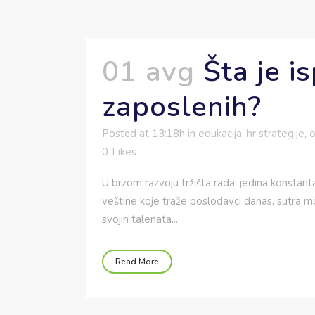
01 avg
Šta je i
zaposlenih?
Posted at 13:18h
in
edukacija
,
hr strategije
,
o
0
Likes
U brzom razvoju tržišta rada, jedina konstan
veštine koje traže poslodavci danas, sutra mog
svojih talenata...
Read More