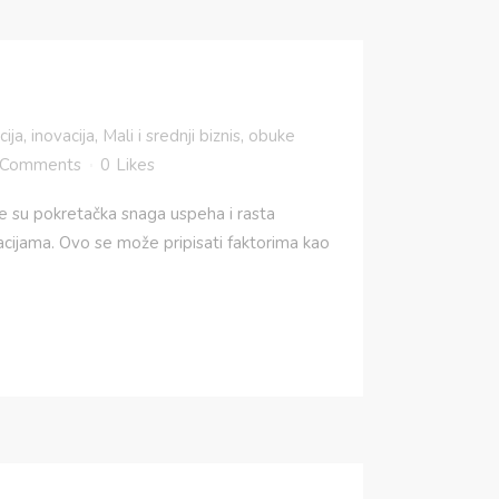
cija
,
inovacija
,
Mali i srednji biznis
,
obuke
 Comments
0
Likes
e su pokretačka snaga uspeha i rasta
acijama. Ovo se može pripisati faktorima kao