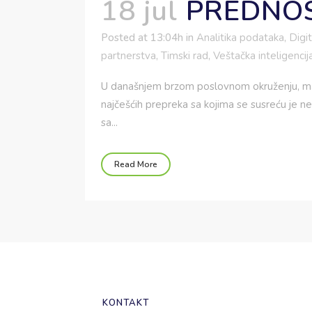
18 jul
PREDNOST
Posted at 13:04h
in
Analitika podataka
,
Digi
partnerstva
,
Timski rad
,
Veštačka inteligencij
U današnjem brzom poslovnom okruženju, mala
najčešćih prepreka sa kojima se susreću je n
sa...
Read More
KONTAKT