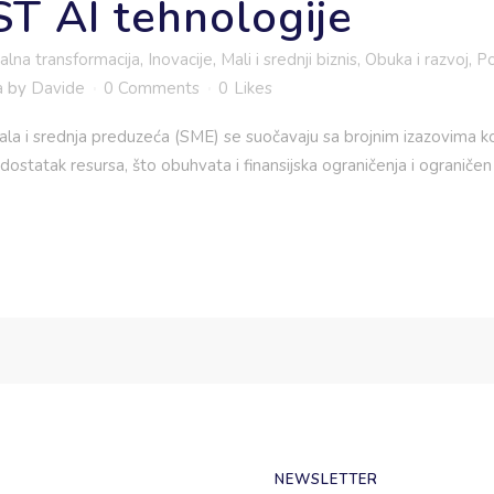
 AI tehnologije
talna transformacija
,
Inovacije
,
Mali i srednji biznis
,
Obuka i razvoj
,
Po
a
by
Davide
0 Comments
0
Likes
 i srednja preduzeća (SME) se suočavaju sa brojnim izazovima ko
edostatak resursa, što obuhvata i finansijska ograničenja i ograniče
NEWSLETTER