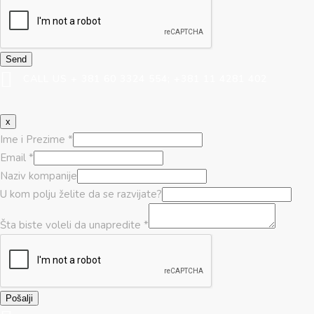
Send
CALL US + 381 60 3324 554; +381 11 4281 402
x
Ime i Prezime
*
Email
*
Naziv kompanije
U kom polju želite da se razvijate?
Šta biste voleli da unapredite
*
Pošalji