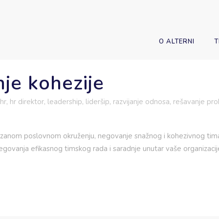
O ALTERNI
T
Članci
je kohezije
hr
,
hr direktor
,
leadership
,
lideršip
,
razvijanje odnosa
,
rešavanje pr
nom poslovnom okruženju, negovanje snažnog i kohezivnog tima j
negovanja efikasnog timskog rada i saradnje unutar vaše organizaci