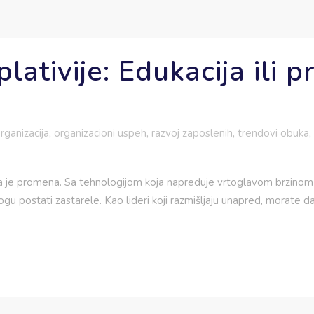
splativije: Edukacija ili
rganizacija
,
organizacioni uspeh
,
razvoj zaposlenih
,
trendovi obuka
,
ta je promena. Sa tehnologijom koja napreduje vrtoglavom brzinom i
u postati zastarele. Kao lideri koji razmišljaju unapred, morate da i