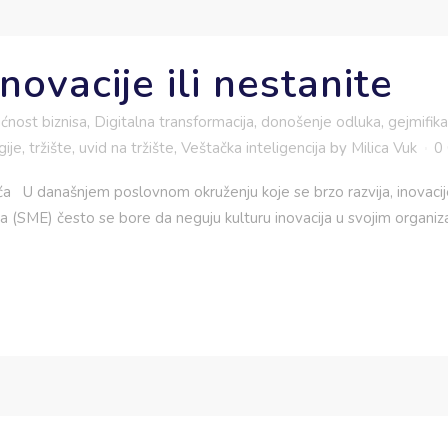
inovacije ili nestanite
ćnost biznisa
,
Digitalna transformacija
,
donošenje odluka
,
gejmifika
gije
,
tržište
,
uvid na tržište
,
Veštačka inteligencija
by
Milica Vuk
0
́a U današnjem poslovnom okruženju koje se brzo razvija, inovacij
a (SME) često se bore da neguju kulturu inovacija u svojim organiz