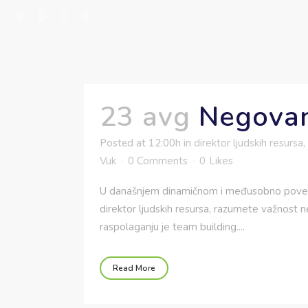
23 avg
Negovan
Posted at 12:00h
in
direktor ljudskih resursa
,
Vuk
0 Comments
0
Likes
U današnjem dinamičnom i međusobno poveza
direktor ljudskih resursa, razumete važnost 
raspolaganju je team building....
Read More