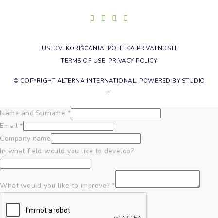
USLOVI KORIŠĆANJA
POLITIKA PRIVATNOSTI
TERMS OF USE
PRIVACY POLICY
© COPYRIGHT ALTERNA INTERNATIONAL. POWERED BY
STUDIO
T
Name and Surname
*
Email
*
Company name
In what field would you like to develop?
What would you like to improve?
*