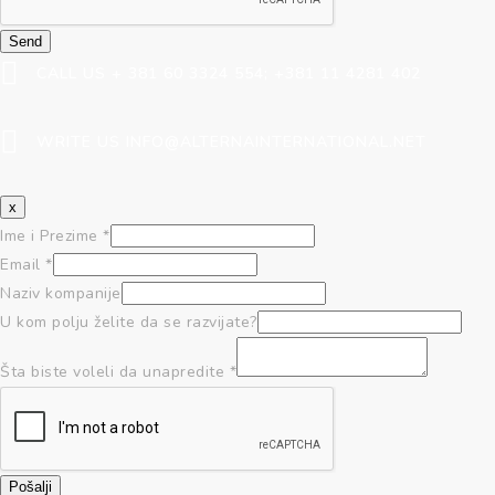
Send
CALL US + 381 60 3324 554; +381 11 4281 402
WRITE US INFO@ALTERNAINTERNATIONAL.NET
x
Ime i Prezime
*
Email
*
Naziv kompanije
U kom polju želite da se razvijate?
Šta biste voleli da unapredite
*
Pošalji