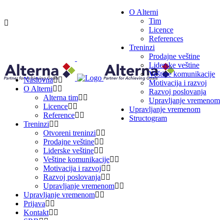
O Alterni
Tim
Licence
References
PRIJAVA
Treninzi
Prodajne veštine
Liderske veštine
KONTAKT
Veštine komunikacije
Naslovna
Motivacija i razvoj
O Alterni
Razvoj poslovanja
Alterna tim
Upravljanje vremenom
Licence
Upravljanje vremenom
Reference
Structogram
Treninzi
Otvoreni treninzi
Prodajne veštine
Liderske veštine
Veštine komunikacije
Motivacija i razvoj
Razvoj poslovanja
Upravljanje vremenom
Upravljanje vremenom
Prijava
Kontakt