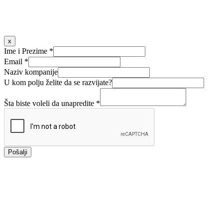
Write us info@alternainternational.net
x
Ime i Prezime
*
Email
*
Naziv kompanije
U kom polju želite da se razvijate?
Šta biste voleli da unapredite
*
Pošalji
Pozovite nas + 381 60 3324 554; +381 11 4281 402