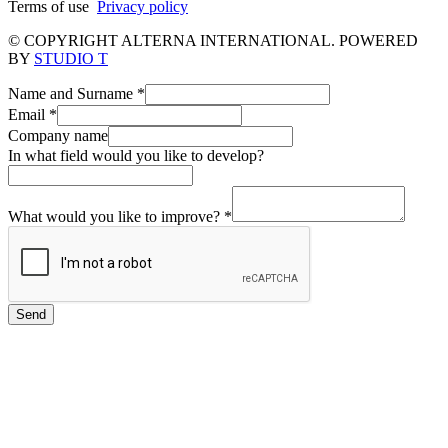
Terms of use
Privacy policy
© COPYRIGHT ALTERNA INTERNATIONAL. POWERED
BY
STUDIO T
Name and Surname
*
Email
*
Company name
In what field would you like to develop?
What would you like to improve?
*
Send
Call us + 381 60 3324 554; +381 11 4281 402